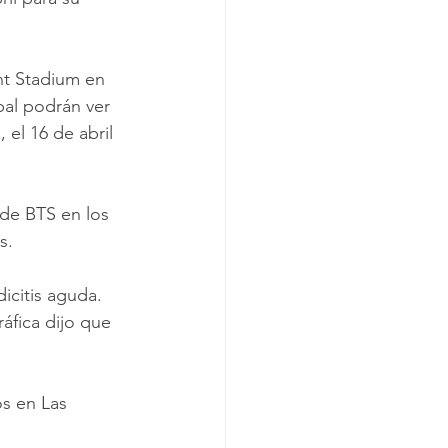
nt Stadium en 
pal podrán ver 
el 16 de abril 
de BTS en los 
.  
citis aguda. 
áfica dijo que 
s en Las 