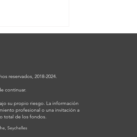
os reservados, 2018-2024.
chatbots de IA ya
e continuar.
ean contigo. Pero,
den decirte cómo se
bajo su propio riesgo. La información
nten"?
iento profesional o una invitación a
o total de los fondos.
ahe, Seychelles