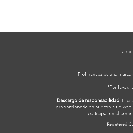
Térmi
Profinancez es una marca
Qué sucedió luego de la
*Por favor, l
última división de acciones
de Amazon
Descargo de responsabilidad
: El u
proporcionada en nuestro sitio web 
participar en el come
Registered C