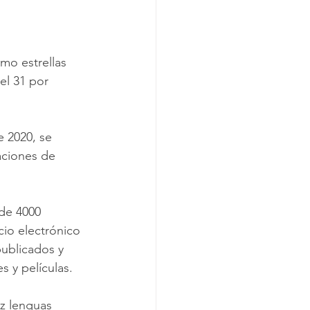
mo estrellas 
el 31 por 
 2020, se 
aciones de 
de 4000 
io electrónico 
publicados y 
 y películas.  
z lenguas 