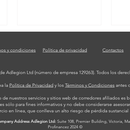
nos y condiciones
Política de privacidad
Contactos
 de Adlegion Ltd (número de empresa 129263). Todos los derech
¿Tesla volverá a alcanzar
Los 
ea la
Política de Privacidad
y los
Términos y Condiciones
antes d
una valoración de un billón
chat
de dólares?
¿pue
so de nuestros servicios y sitios web de corredores afiliados es 
"sie
es sólo para fines informativos y no debe considerarse asesoram
rcio en línea, que conlleva un alto riesgo de pérdida sustancial 
ompany Address Adlegion Ltd:
Suite 108, Premier Building, Victoria, M
Profinancez
2024 ©