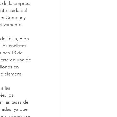
s de la empresa 
ente caída del 
ors Company 
ctivamente. 
de Tesla, Elon 
los analistas, 
lunes 13 de 
ierte en una de 
llones en 
 diciembre. 
a las 
és, los 
 las tasas de 
ladas, ya que 
 y acciones con 