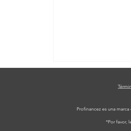
Térmi
Profinancez es una marca
Qué sucedió luego de la
*Por favor, l
última división de acciones