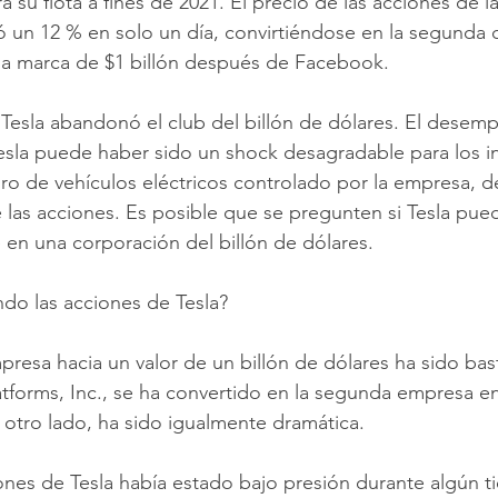
a su flota a fines de 2021. El precio de las acciones de 
ó un 12 % en solo un día, convirtiéndose en la segunda
la marca de $1 billón después de Facebook. 
esla abandonó el club del billón de dólares. El desemp
esla puede haber sido un shock desagradable para los i
ro de vehículos eléctricos controlado por la empresa, d
 las acciones. Es posible que se pregunten si Tesla pue
e en una corporación del billón de dólares. 
do las acciones de Tesla? 
mpresa hacia un valor de un billón de dólares ha sido bas
tforms, Inc., se ha convertido en la segunda empresa e
r otro lado, ha sido igualmente dramática. 
iones de Tesla había estado bajo presión durante algún