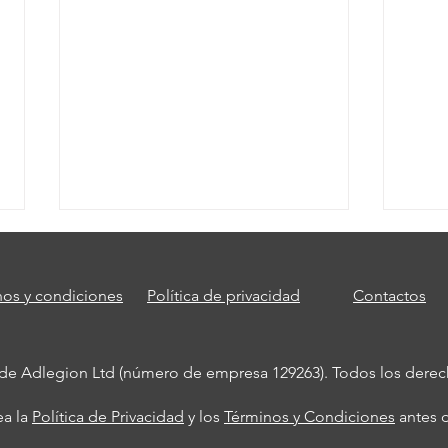
nos y condiciones
Política de privacidad
Contactos
 de Adlegion Ltd (número de empresa 129263). Todos los derech
Los chatbots de IA ya
Rein
ea la
Política de Privacidad
y los
Términos y Condiciones
antes d
chatean contigo. Pero,
prep