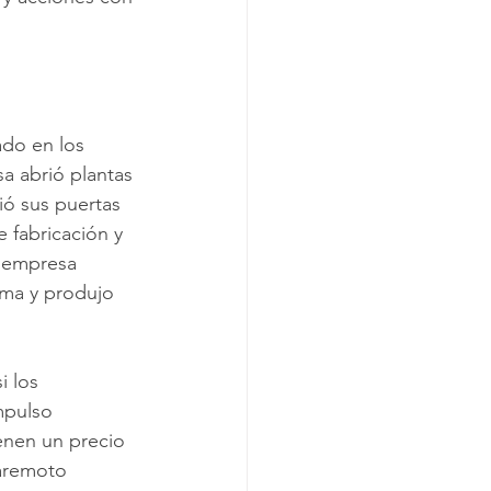
do en los 
a abrió plantas 
ió sus puertas 
 fabricación y 
a empresa 
ma y produjo 
i los 
mpulso 
enen un precio 
aremoto 