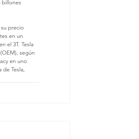
billones 
 su precio 
tes en un 
 el 3T. Tesla 
s (OEM), según 
gacy en uno 
 de Tesla, 