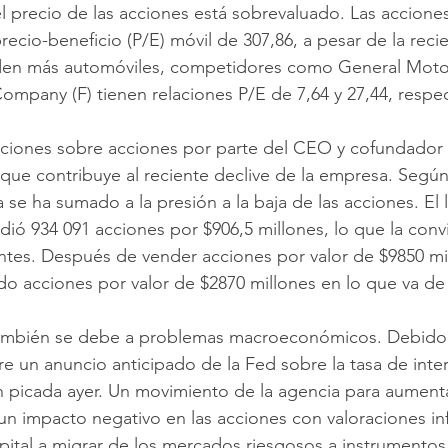
el precio de las acciones está sobrevaluado. Las accione
recio-beneficio (P/E) móvil de 307,86, a pesar de la reci
den más automóviles, competidores como General Mot
mpany (F) tienen relaciones P/E de 7,64 y 27,44, respe
opciones sobre acciones por parte del CEO y cofundador 
que contribuye al reciente declive de la empresa. Según 
a se ha sumado a la presión a la baja de las acciones. El 
ió 934 091 acciones por $906,5 millones, lo que la conv
ntes. Después de vender acciones por valor de $9850 mi
o acciones por valor de $2870 millones en lo que va de
 también se debe a problemas macroeconómicos. Debido 
 un anuncio anticipado de la Fed sobre la tasa de inter
picada ayer. Un movimiento de la agencia para aumentar
 un impacto negativo en las acciones con valoraciones inf
apital a migrar de los mercados riesgosos a instrumentos