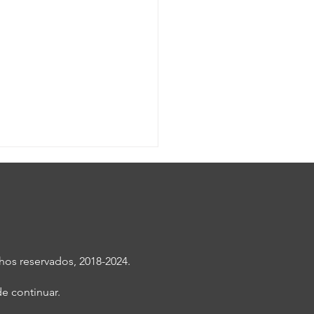
os reservados, 2018-2024.
o Unido e Irlanda se
e continuar.
aran para organizar la