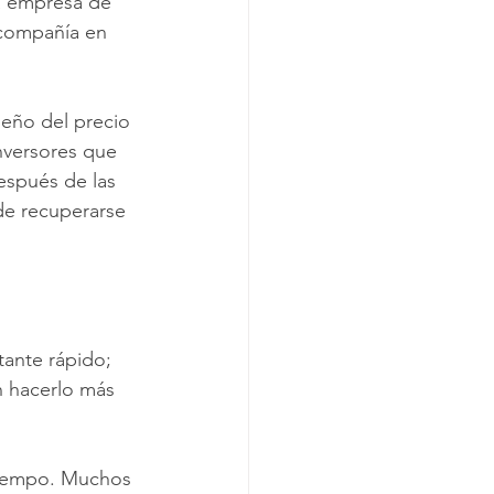
la empresa de 
 compañía en 
eño del precio 
nversores que 
espués de las 
de recuperarse 
tante rápido; 
n hacerlo más 
 tiempo. Muchos 